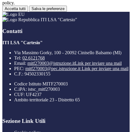
policy.
Accetta tutti
Salva le preferenze
ITI LSA "Cartesio"
Contatti
ITI LSA "Cartesio"
Via Massimo Gorky, 100 - 20092 Cinisello Balsamo (MI)
Tel:
02.6121768
Email:
mitf270003@istruzione.it
Link per inviare una mail
PEC:
mitf270003@pec.istruzione.it
Link per inviare una mail
C.F.: 94502330155
Codice Istituto MITF270003
C.iPA: istsc_mitf270003
CUF: UF4237
Ambito territoriale 23 - Distretto 65
Sezione Link Utili