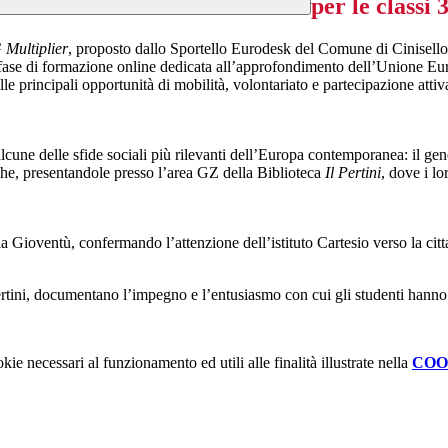
per le classi
ultiplier
, proposto dallo Sportello Eurodesk del Comune di Cinisello
fase di formazione online dedicata all’approfondimento dell’Unione Europe
alle principali opportunità di mobilità, volontariato e partecipazione attiv
une delle sfide sociali più rilevanti dell’Europa contemporanea: il gender
iche, presentandole presso l’area GZ della Biblioteca
Il Pertini
, dove i l
a Gioventù, confermando l’attenzione dell’istituto Cartesio verso la citt
Pertini, documentano l’impegno e l’entusiasmo con cui gli studenti hanno
kie necessari al funzionamento ed utili alle finalità illustrate nella
COO