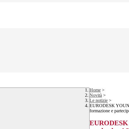
Home
>
Novità
>
Le notizie
>
EURODESK YOUNG Mult
formazione e parteci
EURODESK YO