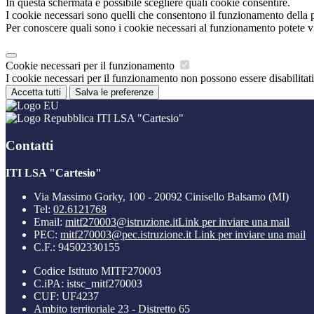
In questa schermata è possibile scegliere quali cookie consentire.
I cookie necessari sono quelli che consentono il funzionamento della pi
Per conoscere quali sono i cookie necessari al funzionamento potete v
Cookie necessari per il funzionamento
I cookie necessari per il funzionamento non possono essere disabilitati.
Accetta tutti
Salva le preferenze
ITI LSA "Cartesio"
Contatti
ITI LSA "Cartesio"
Via Massimo Gorky, 100 - 20092 Cinisello Balsamo (MI)
Tel:
02.6121768
Email:
mitf270003@istruzione.it
Link per inviare una mail
PEC:
mitf270003@pec.istruzione.it
Link per inviare una mail
C.F.: 94502330155
Codice Istituto MITF270003
C.iPA: istsc_mitf270003
CUF: UF4237
Ambito territoriale 23 - Distretto 65