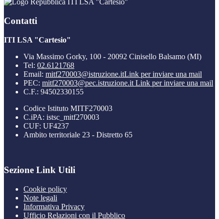
ITI LSA "Cartesio"
Contatti
ITI LSA "Cartesio"
Via Massimo Gorky, 100 - 20092 Cinisello Balsamo (MI)
Tel:
02.6121768
Email:
mitf270003@istruzione.it
Link per inviare una mail
PEC:
mitf270003@pec.istruzione.it
Link per inviare una mail
C.F.: 94502330155
Codice Istituto MITF270003
C.iPA: istsc_mitf270003
CUF: UF4237
Ambito territoriale 23 - Distretto 65
Sezione Link Utili
Cookie policy
Note legali
Informativa Privacy
Ufficio Relazioni con il Pubblico