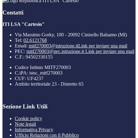
ITI LSA "Cartesio"
Contatti
ITI LSA "Cartesio"
Via Massimo Gorky, 100 - 20092 Cinisello Balsamo (MI)
Tel:
02.6121768
Email:
mitf270003@istruzione.it
Link per inviare una mail
PEC:
mitf270003@pec.istruzione.it
Link per inviare una mail
C.F.: 94502330155
Codice Istituto MITF270003
C.iPA: istsc_mitf270003
CUF: UF4237
Ambito territoriale 23 - Distretto 65
Sezione Link Utili
Cookie policy
Note legali
Informativa Privacy
Ufficio Relazioni con il Pubblico