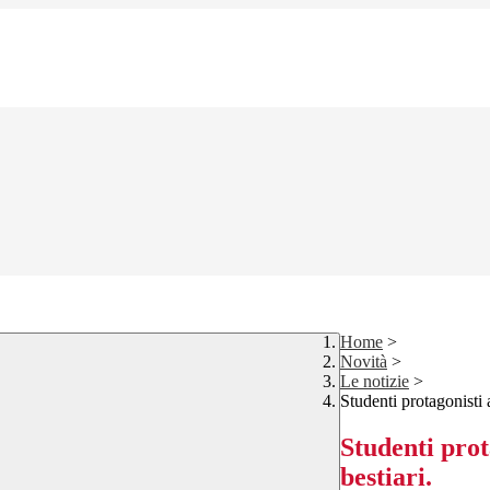
Home
>
Novità
>
Le notizie
>
Studenti protagonisti
Studenti pro
bestiari.