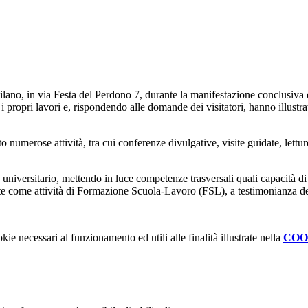
 Milano, in via Festa del Perdono 7, durante la manifestazione conclusiv
ropri lavori e, rispondendo alle domande dei visitatori, hanno illustrato
o numerose attività, tra cui conferenze divulgative, visite guidate, lettur
o universitario, mettendo in luce competenze trasversali quali capacità d
ute come attività di Formazione Scuola-Lavoro (FSL), a testimonianza de
kie necessari al funzionamento ed utili alle finalità illustrate nella
COO