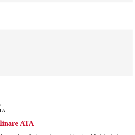
>
ATA
plinare ATA