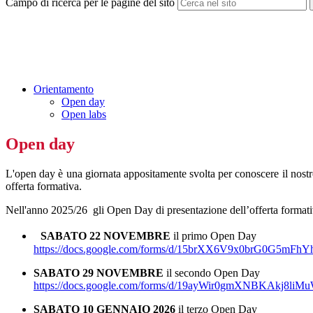
Campo di ricerca per le pagine del sito
Orientamento
Open day
Open labs
Open day
L'open day è una giornata appositamente svolta per conoscere il nostro is
offerta formativa.
Nell'anno 2025/26 gli Open Day di presentazione dell’offerta formativa
SABATO 22 NOVEMBRE
il
primo Open Day
https://docs.google.com/forms/
d/
15brXX6V9x0brG0G5mFh
SABATO 29 NOVEMBRE
il secondo Open Day
https://docs.google.com/forms/
d/
19ayWir0gmXNBKAkj8liMu
SABATO 10 GENNAIO 2026
il terzo Open Day