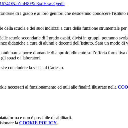
3Jt74ONaZ
mH8F9d3xdHsw-Q/edit
econdarie di I grado e ai loro genitori che desiderano conoscere l'istituto 
ella scuola e dei suoi indirizzi a cura della funzione strumentale per 
 delle scuole secondarie di I grado ospiti, divisi in gruppi, potranno svolge
rienze didattiche a cura di alunni e docenti dell’istituto. Sarà un modo di
no continuare a porre domande di approfondimento sull’offerta formativa de
gli spazi e i laboratori.
i e concludere la visita al Cartesio.
kie necessari al funzionamento ed utili alle finalità illustrate nella
COO
attaforma e non è possibile disabilitarli.
isionare la
COOKIE POLICY
.