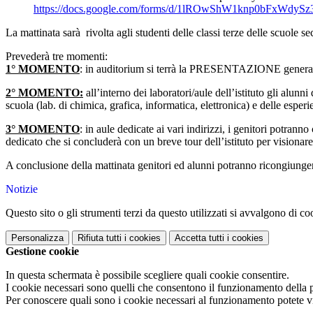
https://docs.google.com/forms/
d/
1lROwShW1knp0bFxWdySz
La mattinata sarà rivolta agli studenti delle classi terze delle scuole s
Prevederà tre momenti:
1° MOMENTO
: in auditorium si terrà la PRESENTAZIONE generale d
2° MOMENTO:
all’interno dei laboratori/aule dell’istituto gli alunni
scuola (lab. di chimica, grafica, informatica, elettronica) e delle espe
3° MOMENTO
: in aule dedicate ai vari indirizzi, i genitori potran
dedicato che si concluderà con un breve tour dell’istituto per visionare 
A conclusione della mattinata genitori ed alunni potranno ricongiungers
Notizie
Questo sito o gli strumenti terzi da questo utilizzati si avvalgono di coo
Personalizza
Rifiuta tutti
i cookies
Accetta tutti
i cookies
Gestione cookie
In questa schermata è possibile scegliere quali cookie consentire.
I cookie necessari sono quelli che consentono il funzionamento della pi
Per conoscere quali sono i cookie necessari al funzionamento potete v