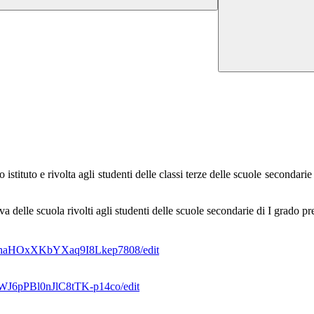
tituto e rivolta agli studenti delle classi terze delle scuole secondarie 
 delle scuola rivolti agli studenti delle scuole secondarie di I grado pr
YhaHOxXKbY
Xaq9I8Lkep7808/edit
WJ6pPBl0
nJlC8tTK-p14co/edit