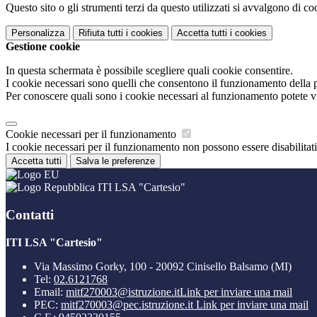
Questo sito o gli strumenti terzi da questo utilizzati si avvalgono di coo
Personalizza
Rifiuta tutti
i cookies
Accetta tutti
i cookies
Gestione cookie
In questa schermata è possibile scegliere quali cookie consentire.
I cookie necessari sono quelli che consentono il funzionamento della pi
Per conoscere quali sono i cookie necessari al funzionamento potete v
Cookie necessari per il funzionamento
I cookie necessari per il funzionamento non possono essere disabilitati.
Accetta tutti
Salva le preferenze
ITI LSA "Cartesio"
Contatti
ITI LSA "Cartesio"
Via Massimo Gorky, 100 - 20092 Cinisello Balsamo (MI)
Tel:
02.6121768
Email:
mitf270003@istruzione.it
Link per inviare una mail
PEC:
mitf270003@pec.istruzione.it
Link per inviare una mail