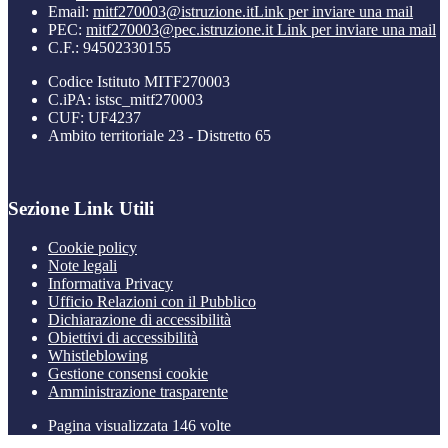
Email:
mitf270003@istruzione.it
Link per inviare una mail
PEC:
mitf270003@pec.istruzione.it
Link per inviare una mail
C.F.: 94502330155
Codice Istituto MITF270003
C.iPA: istsc_mitf270003
CUF: UF4237
Ambito territoriale 23 - Distretto 65
Sezione Link Utili
Cookie policy
Note legali
Informativa Privacy
Ufficio Relazioni con il Pubblico
Dichiarazione di accessibilità
Obiettivi di accessibilità
Whistleblowing
Gestione consensi cookie
Amministrazione trasparente
Pagina visualizzata
146
volte