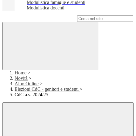
Modulistica famiglie e studenti
Modulistica docenti
Campo di ricerca per le pagine del sito
Home
>
Novità
>
Albo Online
>
Elezioni CdC - genitori e studenti
>
CdC a.s. 2024/25