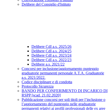
Delibere del Consiglio d'Istituto
Delibere CdI a.s. 2025/26
Delibere CdI a.s. 2024/25
Delibere CdI a.s. 2023/24
Delibere CdI a.s. 2022/23
Delibere a.s. 2021/22
Concorsi per inclusione/aggiornamento punteggio
graduatorie permanenti personale A.T.A. Graduatorie
a.s. 2021/2022.
Codice disciplinare e di condotta
Protocollo Sicurezza
BANDO PER CONFERIMENTO DI INCARICO DI
RSPP [scad. 21.02.2020]
Pubblicazione concorsi per soli titoli per l’inclusione o
l’aggiornamento del punteggio nelle graduatorie
permanenti relativi ai profili professionali delle ex aree