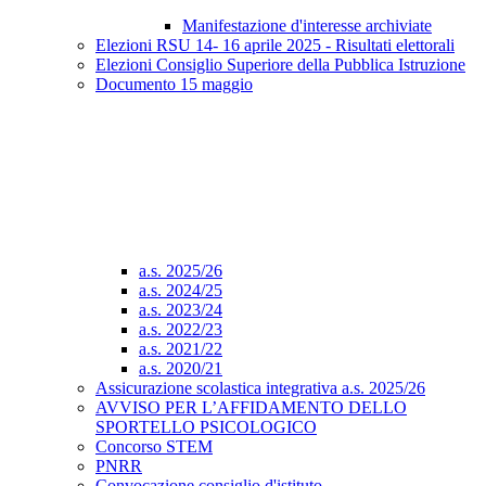
Manifestazione d'interesse archiviate
Elezioni RSU 14- 16 aprile 2025 - Risultati elettorali
Elezioni Consiglio Superiore della Pubblica Istruzione
Documento 15 maggio
a.s. 2025/26
a.s. 2024/25
a.s. 2023/24
a.s. 2022/23
a.s. 2021/22
a.s. 2020/21
Assicurazione scolastica integrativa a.s. 2025/26
AVVISO PER L’AFFIDAMENTO DELLO
SPORTELLO PSICOLOGICO
Concorso STEM
PNRR
Convocazione consiglio d'istituto