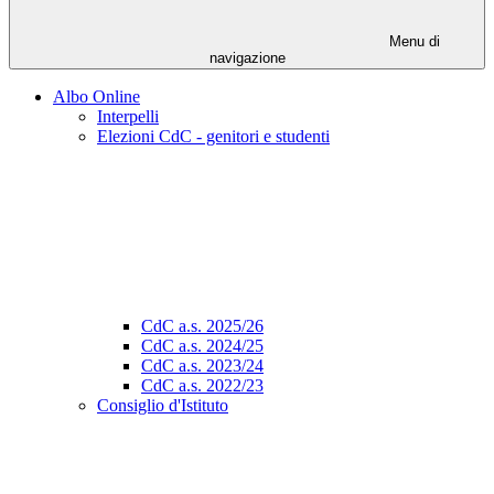
Menu di
navigazione
Albo Online
Interpelli
Elezioni CdC - genitori e studenti
CdC a.s. 2025/26
CdC a.s. 2024/25
CdC a.s. 2023/24
CdC a.s. 2022/23
Consiglio d'Istituto