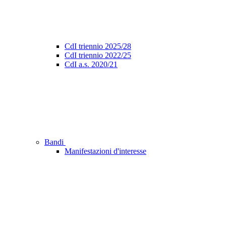
CdI triennio 2025/28
CdI triennio 2022/25
CdI a.s. 2020/21
Bandi
Manifestazioni d'interesse