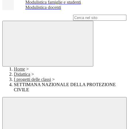
Modulistica famiglie e studenti
Modulistica docenti
Campo di ricerca per le pagine del sito
Home
>
Didattica
>
I progetti delle classi
>
SETTIMANA NAZIONALE DELLA PROTEZIONE
CIVILE