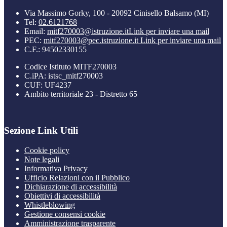
Via Massimo Gorky, 100 - 20092 Cinisello Balsamo (MI)
Tel:
02.6121768
Email:
mitf270003@istruzione.it
Link per inviare una mail
PEC:
mitf270003@pec.istruzione.it
Link per inviare una mail
C.F.: 94502330155
Codice Istituto MITF270003
C.iPA: istsc_mitf270003
CUF: UF4237
Ambito territoriale 23 - Distretto 65
Sezione Link Utili
Cookie policy
Note legali
Informativa Privacy
Ufficio Relazioni con il Pubblico
Dichiarazione di accessibilità
Obiettivi di accessibilità
Whistleblowing
Gestione consensi cookie
Amministrazione trasparente