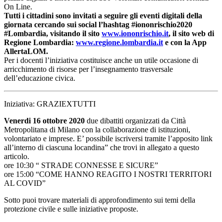
On Line.
Tutti i cittadini sono invitati a seguire gli eventi digitali della
giornata cercando sui social l’hashtag #iononrischio2020
#Lombardia, visitando il sito
www.iononrischio.it
, il sito web di
Regione Lombardia:
www.regione.lombardia.it
e con la App
AllertaLOM.
Per i docenti l’iniziativa costituisce anche un utile occasione di
arricchimento di risorse per l’insegnamento trasversale
dell’educazione civica.
Iniziativa: GRAZIEXTUTTI
Venerdi 16 ottobre 2020
due dibattiti organizzati da Città
Metropolitana di Milano con la collaborazione di istituzioni,
volontariato e imprese. E’ possibile iscriversi tramite l’apposito link
all’interno di ciascuna locandina” che trovi in allegato a questo
articolo.
ore 10:30 “ STRADE CONNESSE E SICURE”
ore 15:00 “COME HANNO REAGITO I NOSTRI TERRITORI
AL COVID”
Sotto puoi trovare materiali di approfondimento sui temi della
protezione civile e sulle iniziative proposte.