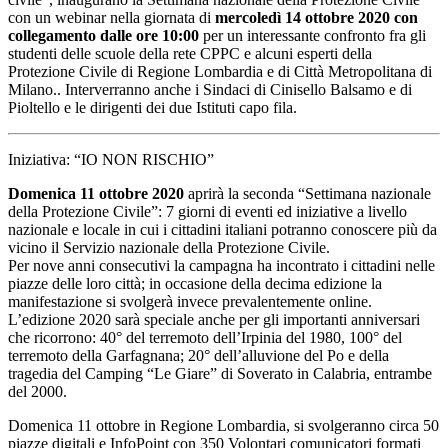
con un webinar nella giornata di
mercoledì 14 ottobre 2020 con
collegamento dalle ore 10:00
per un interessante confronto fra gli
studenti delle scuole della rete CPPC e alcuni esperti della
Protezione Civile di Regione Lombardia e di Città Metropolitana di
Milano.. Interverranno anche i Sindaci di Cinisello Balsamo e di
Pioltello e le dirigenti dei due Istituti capo fila.
Iniziativa: “IO NON RISCHIO”
Domenica 11 ottobre 2020
aprirà la seconda “Settimana nazionale
della Protezione Civile”: 7 giorni di eventi ed iniziative a livello
nazionale e locale in cui i cittadini italiani potranno conoscere più da
vicino il Servizio nazionale della Protezione Civile.
Per nove anni consecutivi la campagna ha incontrato i cittadini nelle
piazze delle loro città; in occasione della decima edizione la
manifestazione si svolgerà invece prevalentemente online.
L’edizione 2020 sarà speciale anche per gli importanti anniversari
che ricorrono: 40° del terremoto dell’Irpinia del 1980, 100° del
terremoto della Garfagnana; 20° dell’alluvione del Po e della
tragedia del Camping “Le Giare” di Soverato in Calabria, entrambe
del 2000.
Domenica 11 ottobre in Regione Lombardia, si svolgeranno circa 50
piazze digitali e InfoPoint con 350 Volontari comunicatori formati