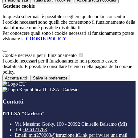
Personalizza
Rifiuta tutti
i cookies
Accetta tutti
i cookies
Gestione cookie
In questa schermata è possibile scegliere quali cookie consentire.
I cookie necessari sono quelli che consentono il funzionamento della
piattaforma e non è possibile disabilitarli.
Per conoscere quali sono i cookie necessari al funzionamento potete
visionare la
COOKIE POLICY
.
Cookie necessari per il funzionamento
I cookie necessari per il funzionamento non possono essere
disabilitati. È possibile consultare l'elenco nella pagina della cookie
policy.
Accetta tutti
Salva le preferenze
ITI LSA "Cartesio"
Contatti
ITI LSA "Cartesio"
Via Massimo Gorky, 100 - 20092 Cinisello Balsamo (MI)
Tel:
02.6121768
Email:
mitf270003@istruzione.it
Link per inviare una mail