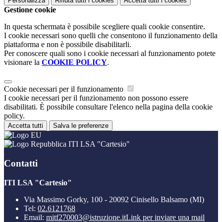
Personalizza
Rifiuta tutti
i cookies
Accetta tutti
i cookies
Gestione cookie
In questa schermata è possibile scegliere quali cookie consentire.
I cookie necessari sono quelli che consentono il funzionamento della
piattaforma e non è possibile disabilitarli.
Per conoscere quali sono i cookie necessari al funzionamento potete
visionare la
COOKIE POLICY
.
Cookie necessari per il funzionamento
I cookie necessari per il funzionamento non possono essere
disabilitati. È possibile consultare l'elenco nella pagina della cookie
policy.
Accetta tutti
Salva le preferenze
ITI LSA "Cartesio"
Contatti
ITI LSA "Cartesio"
Via Massimo Gorky, 100 - 20092 Cinisello Balsamo (MI)
Tel:
02.6121768
Email:
mitf270003@istruzione.it
Link per inviare una mail