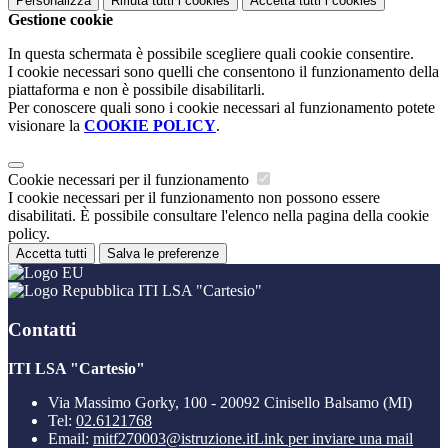
Personalizza
Rifiuta tutti
i cookies
Accetta tutti
i cookies
Gestione cookie
In questa schermata è possibile scegliere quali cookie consentire.
I cookie necessari sono quelli che consentono il funzionamento della
piattaforma e non è possibile disabilitarli.
Per conoscere quali sono i cookie necessari al funzionamento potete
visionare la
COOKIE POLICY
.
Cookie necessari per il funzionamento
I cookie necessari per il funzionamento non possono essere
disabilitati. È possibile consultare l'elenco nella pagina della cookie
policy.
Accetta tutti
Salva le preferenze
ITI LSA "Cartesio"
Contatti
ITI LSA "Cartesio"
Via Massimo Gorky, 100 - 20092 Cinisello Balsamo (MI)
Tel:
02.6121768
Email:
mitf270003@istruzione.it
Link per inviare una mail