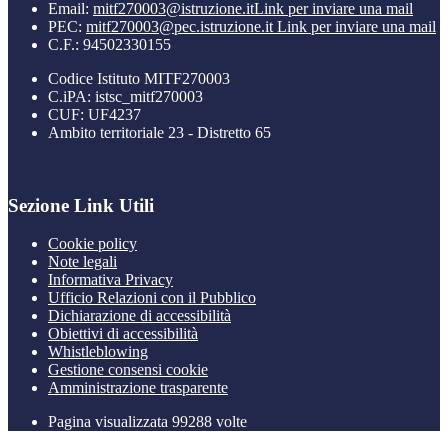
Email:
mitf270003@istruzione.it
Link per inviare una mail
PEC:
mitf270003@pec.istruzione.it
Link per inviare una mail
C.F.: 94502330155
Codice Istituto MITF270003
C.iPA: istsc_mitf270003
CUF: UF4237
Ambito territoriale 23 - Distretto 65
Sezione Link Utili
Cookie policy
Note legali
Informativa Privacy
Ufficio Relazioni con il Pubblico
Dichiarazione di accessibilità
Obiettivi di accessibilità
Whistleblowing
Gestione consensi cookie
Amministrazione trasparente
Pagina visualizzata
99288
volte