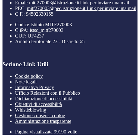
Email:
mitf270003@istruzione.it
Link per inviare una mail
PEC:
mitf270003@pec.istruzione.it
Link per inviare una mail
C.F.: 94502330155
Codice Istituto MITF270003
C.iPA: istsc_mitf270003
CUF: UF4237
Ambito territoriale 23 - Distretto 65
Sezione Link Utili
Cookie policy
Note legali
Informativa Privacy
Ufficio Relazioni con il Pubblico
Dichiarazione di accessibilità
Obiettivi di accessibilità
Whistleblowing
Gestione consensi cookie
Amministrazione trasparente
Pagina visualizzata
99190
volte