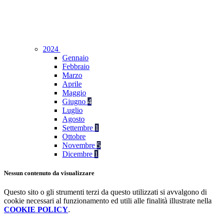
2024
Gennaio
Febbraio
Marzo
Aprile
Maggio
Giugno
4
Luglio
Agosto
Settembre
1
Ottobre
Novembre
5
Dicembre
1
Nessun contenuto da visualizzare
Questo sito o gli strumenti terzi da questo utilizzati si avvalgono di
cookie necessari al funzionamento ed utili alle finalità illustrate nella
COOKIE POLICY
.