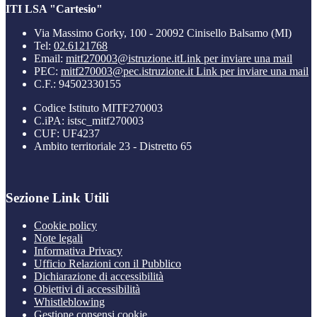
ITI LSA "Cartesio"
Via Massimo Gorky, 100 - 20092 Cinisello Balsamo (MI)
Tel:
02.6121768
Email:
mitf270003@istruzione.it
Link per inviare una mail
PEC:
mitf270003@pec.istruzione.it
Link per inviare una mail
C.F.: 94502330155
Codice Istituto MITF270003
C.iPA: istsc_mitf270003
CUF: UF4237
Ambito territoriale 23 - Distretto 65
Sezione Link Utili
Cookie policy
Note legali
Informativa Privacy
Ufficio Relazioni con il Pubblico
Dichiarazione di accessibilità
Obiettivi di accessibilità
Whistleblowing
Gestione consensi cookie