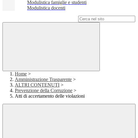
Modulistica famiglie e studenti
Modulistica docenti
Campo di ricerca per le pagine del sito
Home
>
Amministrazione Trasparente
>
ALTRI CONTENUTI
>
Prevenzione della Corruzione
>
Atti di accertamento delle violazioni