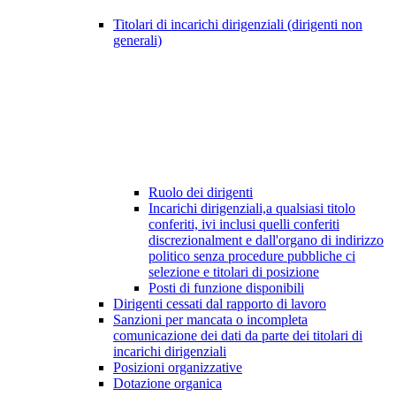
Titolari di incarichi dirigenziali (dirigenti non
generali)
Ruolo dei dirigenti
Incarichi dirigenziali,a qualsiasi titolo
conferiti, ivi inclusi quelli conferiti
discrezionalment e dall'organo di indirizzo
politico senza procedure pubbliche ci
selezione e titolari di posizione
Posti di funzione disponibili
Dirigenti cessati dal rapporto di lavoro
Sanzioni per mancata o incompleta
comunicazione dei dati da parte dei titolari di
incarichi dirigenziali
Posizioni organizzative
Dotazione organica