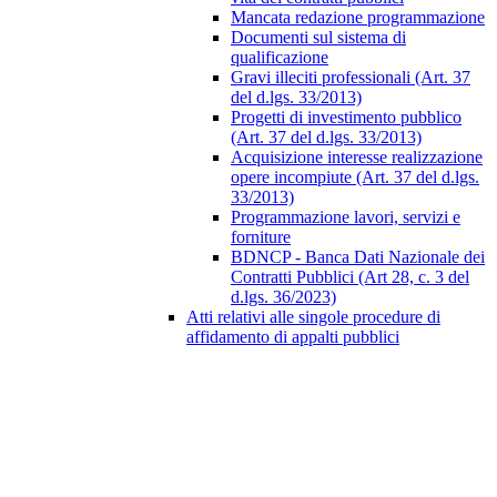
Mancata redazione programmazione
Documenti sul sistema di
qualificazione
Gravi illeciti professionali (Art. 37
del d.lgs. 33/2013)
Progetti di investimento pubblico
(Art. 37 del d.lgs. 33/2013)
Acquisizione interesse realizzazione
opere incompiute (Art. 37 del d.lgs.
33/2013)
Programmazione lavori, servizi e
forniture
BDNCP - Banca Dati Nazionale dei
Contratti Pubblici (Art 28, c. 3 del
d.lgs. 36/2023)
Atti relativi alle singole procedure di
affidamento di appalti pubblici