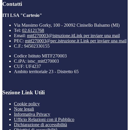
Contatti
ITI LSA "Cartesio"
Via Massimo Gorky, 100 - 20092 Cinisello Balsamo (MI)
Tel:
02.6121768
Email:
mitf270003@istruzione.it
Link per inviare una mail
PEC:
mitf270003@pec.istruzione.it
Link per inviare una mail
C.F.: 94502330155
Codice Istituto MITF270003
C.iPA: istsc_mitf270003
CUF: UF4237
Ambito territoriale 23 - Distretto 65
Sezione Link Utili
Cookie policy
Note legali
Informativa Privacy
Ufficio Relazioni con il Pubblico
Dichiarazione di accessibilità
Obiettivi di accessibilità