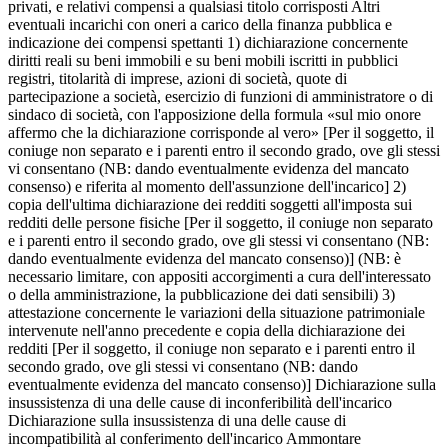
privati, e relativi compensi a qualsiasi titolo corrisposti Altri
eventuali incarichi con oneri a carico della finanza pubblica e
indicazione dei compensi spettanti 1) dichiarazione concernente
diritti reali su beni immobili e su beni mobili iscritti in pubblici
registri, titolarità di imprese, azioni di società, quote di
partecipazione a società, esercizio di funzioni di amministratore o di
sindaco di società, con l'apposizione della formula «sul mio onore
affermo che la dichiarazione corrisponde al vero» [Per il soggetto, il
coniuge non separato e i parenti entro il secondo grado, ove gli stessi
vi consentano (NB: dando eventualmente evidenza del mancato
consenso) e riferita al momento dell'assunzione dell'incarico] 2)
copia dell'ultima dichiarazione dei redditi soggetti all'imposta sui
redditi delle persone fisiche [Per il soggetto, il coniuge non separato
e i parenti entro il secondo grado, ove gli stessi vi consentano (NB:
dando eventualmente evidenza del mancato consenso)] (NB: è
necessario limitare, con appositi accorgimenti a cura dell'interessato
o della amministrazione, la pubblicazione dei dati sensibili) 3)
attestazione concernente le variazioni della situazione patrimoniale
intervenute nell'anno precedente e copia della dichiarazione dei
redditi [Per il soggetto, il coniuge non separato e i parenti entro il
secondo grado, ove gli stessi vi consentano (NB: dando
eventualmente evidenza del mancato consenso)] Dichiarazione sulla
insussistenza di una delle cause di inconferibilità dell'incarico
Dichiarazione sulla insussistenza di una delle cause di
incompatibilità al conferimento dell'incarico Ammontare