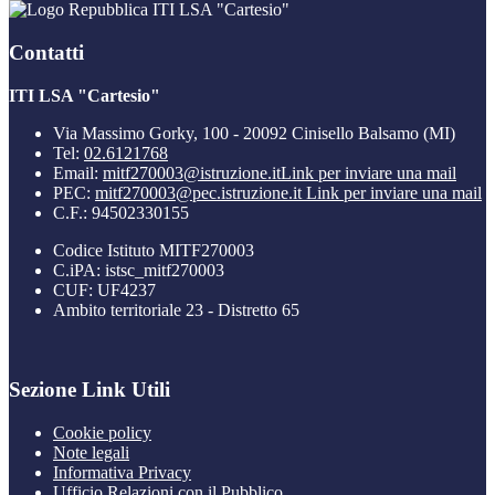
ITI LSA "Cartesio"
Contatti
ITI LSA "Cartesio"
Via Massimo Gorky, 100 - 20092 Cinisello Balsamo (MI)
Tel:
02.6121768
Email:
mitf270003@istruzione.it
Link per inviare una mail
PEC:
mitf270003@pec.istruzione.it
Link per inviare una mail
C.F.: 94502330155
Codice Istituto MITF270003
C.iPA: istsc_mitf270003
CUF: UF4237
Ambito territoriale 23 - Distretto 65
Sezione Link Utili
Cookie policy
Note legali
Informativa Privacy
Ufficio Relazioni con il Pubblico