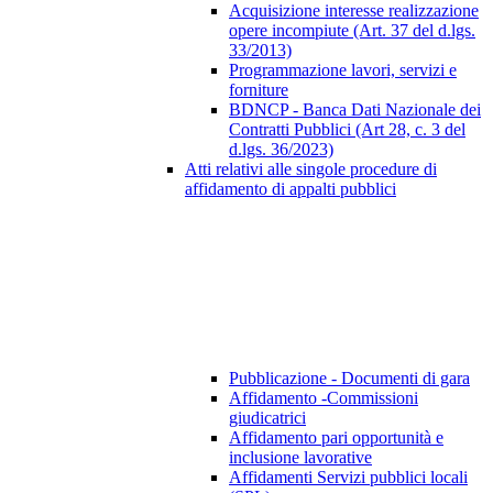
Acquisizione interesse realizzazione
opere incompiute (Art. 37 del d.lgs.
33/2013)
Programmazione lavori, servizi e
forniture
BDNCP - Banca Dati Nazionale dei
Contratti Pubblici (Art 28, c. 3 del
d.lgs. 36/2023)
Atti relativi alle singole procedure di
affidamento di appalti pubblici
Pubblicazione - Documenti di gara
Affidamento -Commissioni
giudicatrici
Affidamento pari opportunità e
inclusione lavorative
Affidamenti Servizi pubblici locali