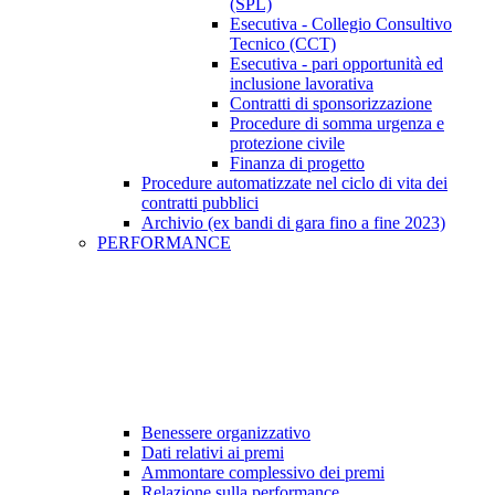
(SPL)
Esecutiva - Collegio Consultivo
Tecnico (CCT)
Esecutiva - pari opportunità ed
inclusione lavorativa
Contratti di sponsorizzazione
Procedure di somma urgenza e
protezione civile
Finanza di progetto
Procedure automatizzate nel ciclo di vita dei
contratti pubblici
Archivio (ex bandi di gara fino a fine 2023)
PERFORMANCE
Benessere organizzativo
Dati relativi ai premi
Ammontare complessivo dei premi
Relazione sulla performance