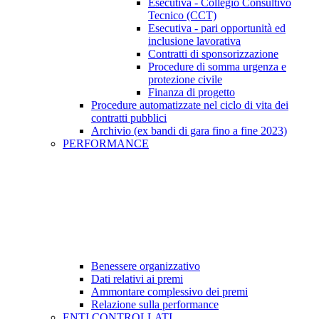
Esecutiva - Collegio Consultivo
Tecnico (CCT)
Esecutiva - pari opportunità ed
inclusione lavorativa
Contratti di sponsorizzazione
Procedure di somma urgenza e
protezione civile
Finanza di progetto
Procedure automatizzate nel ciclo di vita dei
contratti pubblici
Archivio (ex bandi di gara fino a fine 2023)
PERFORMANCE
Benessere organizzativo
Dati relativi ai premi
Ammontare complessivo dei premi
Relazione sulla performance
ENTI CONTROLLATI