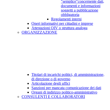
"semplice"concernente dati,
documenti e informazioni
soggetti a pubblicazione
obbligatoria
Regolamenti interni
Oneri informativi per cittadini e imprese
Attestazioni OIV o struttura analoga
ORGANIZZAZIONE
Titolari di incarichi politici, di amministrazione,
di direzione o di governo
Articolazione degli uffici
Sanzioni per mancata comunicazione dei dati
Organi di indirizzo politico-amministrativo
CONSULENTI E COLLABORATORI