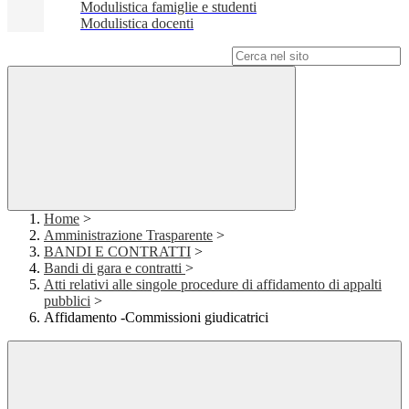
Modulistica famiglie e studenti
Modulistica docenti
Campo di ricerca per le pagine del sito
Home
>
Amministrazione Trasparente
>
BANDI E CONTRATTI
>
Bandi di gara e contratti
>
Atti relativi alle singole procedure di affidamento di appalti
pubblici
>
Affidamento -Commissioni giudicatrici