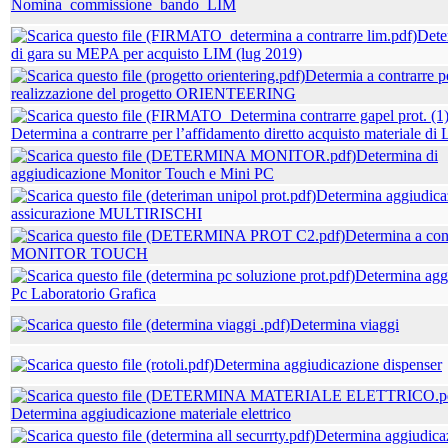
Nomina_commissione_bando_LIM
Dete
di gara su MEPA per acquisto LIM (lug 2019)
Determia a contrarre p
realizzazione del progetto ORIENTEERING
Determina a contrarre per l’affidamento diretto acquisto materiale di 
Determina di
aggiudicazione Monitor Touch e Mini PC
Determina aggiudica
assicurazione MULTIRISCHI
Determina a co
MONITOR TOUCH
Determina agg
Pc Laboratorio Grafica
Determina viaggi
Determina aggiudicazione dispenser
Determina aggiudicazione materiale elettrico
Determina aggiudica