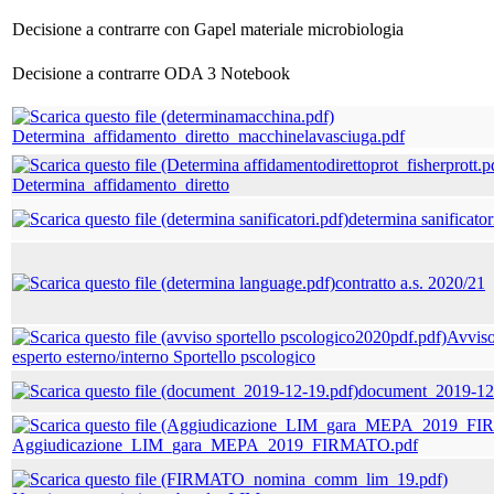
Decisione a contrarre con Gapel materiale microbiologia
Decisione a contrarre ODA 3 Notebook
Determina_affidamento_diretto_macchinelavasciuga.pdf
Determina_affidamento_diretto
determina sanificator
contratto a.s. 2020/21
Avviso
esperto esterno/interno Sportello pscologico
document_2019-12
Aggiudicazione_LIM_gara_MEPA_2019_FIRMATO.pdf