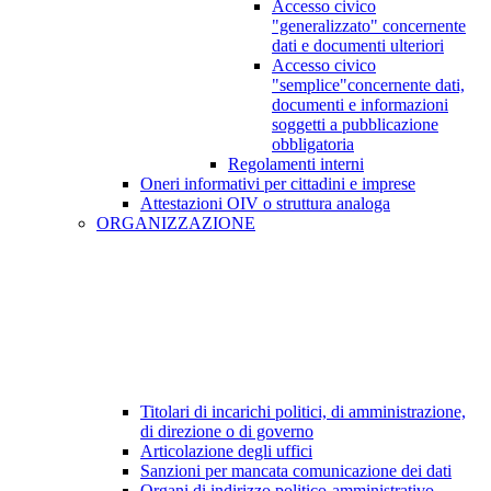
Accesso civico
"generalizzato" concernente
dati e documenti ulteriori
Accesso civico
"semplice"concernente dati,
documenti e informazioni
soggetti a pubblicazione
obbligatoria
Regolamenti interni
Oneri informativi per cittadini e imprese
Attestazioni OIV o struttura analoga
ORGANIZZAZIONE
Titolari di incarichi politici, di amministrazione,
di direzione o di governo
Articolazione degli uffici
Sanzioni per mancata comunicazione dei dati
Organi di indirizzo politico-amministrativo