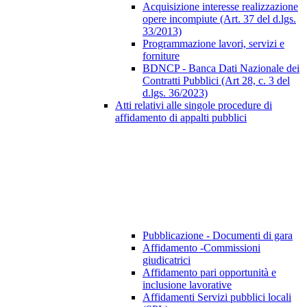
Acquisizione interesse realizzazione
opere incompiute (Art. 37 del d.lgs.
33/2013)
Programmazione lavori, servizi e
forniture
BDNCP - Banca Dati Nazionale dei
Contratti Pubblici (Art 28, c. 3 del
d.lgs. 36/2023)
Atti relativi alle singole procedure di
affidamento di appalti pubblici
Pubblicazione - Documenti di gara
Affidamento -Commissioni
giudicatrici
Affidamento pari opportunità e
inclusione lavorative
Affidamenti Servizi pubblici locali