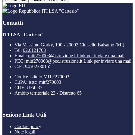
ITI LSA "Cartesio"
Contatti
ITI LSA "Cartesio"
Via Massimo Gorky, 100 - 20092 Cinisello Balsamo (MI)
Tel:
02.6121768
Email:
mitf270003@istruzione.it
Link per inviare una mail
PEC:
mitf270003@pec.istruzione.it
Link per inviare una mail
C.F.: 94502330155
Codice Istituto MITF270003
C.iPA: istsc_mitf270003
CUF: UF4237
Ambito territoriale 23 - Distretto 65
Sezione Link Utili
Cookie policy
Note legali