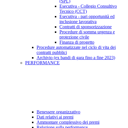
(SPL)
Esecutiva - Collegio Consultivo
Tecnico (CCT)
Esecutiva - pari opportunità ed
inclusione lavorativa
Contratti di sponsorizzazione
Procedure di somma urgenza e
protezione civile
Finanza di progetto
Procedure automatizzate nel ciclo di vita dei
contratti pubblici
Archivio (ex bandi di gara fino a fine 2023)
PERFORMANCE
Benessere organizzativo
Dati relativi ai premi
Ammontare complessivo dei premi
Relazione sulla performance