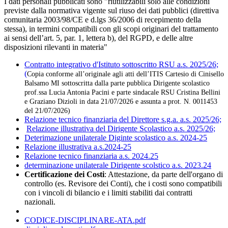
I dati personali pubblicati sono "riutilizzabili solo alle condizioni
previste dalla normativa vigente sul riuso dei dati pubblici (direttiva
comunitaria 2003/98/CE e d.lgs 36/2006 di recepimento della
stessa), in termini compatibili con gli scopi originari del trattamento
ai sensi dell’art. 5, par. 1, lettera b), del RGPD, e delle altre
disposizioni rilevanti in materia"
Contratto integrativo d'Istituto sottoscritto RSU a.s. 2025/26;
(
Copia conforme all’originale agli atti dell’ITIS Cartesio di Cinisello
Balsamo MI sottoscritta dalla parte pubblica Dirigente scolastico
prof.ssa Lucia Antonia Pacini e parte sindacale RSU Cristina Bellini
e Graziano Dizioli in data 21/07/2026 e assunta a prot. N. 0011453
del 21/07/2026)
Relazione tecnico finanziaria del Direttore s.g.a. a.s. 2025/26;
Relazione illustrativa del Dirigente Scolastico a.s. 2025/26;
Deterimazione unilaterale Diginte scolastico a.s. 2024-25
Relazione illustrativa a.s.2024-25
Relazione tecnico finanziaria a.s. 2024.25
determinazione unilaterale Dirigente scolstico a.s. 2023.24
Certificazione dei Costi
: Attestazione, da parte dell'organo di
controllo (es. Revisore dei Conti), che i costi sono compatibili
con i vincoli di bilancio e i limiti stabiliti dai contratti
nazionali.
CODICE-DISCIPLINARE-ATA.pdf