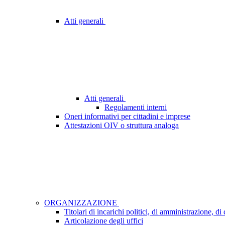
Atti generali
Atti generali
Regolamenti interni
Oneri informativi per cittadini e imprese
Attestazioni OIV o struttura analoga
ORGANIZZAZIONE
Titolari di incarichi politici, di amministrazione, d
Articolazione degli uffici