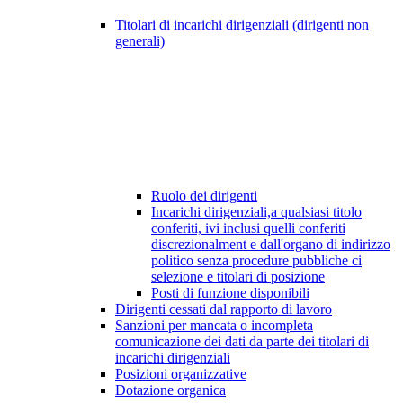
Titolari di incarichi dirigenziali (dirigenti non
generali)
Ruolo dei dirigenti
Incarichi dirigenziali,a qualsiasi titolo
conferiti, ivi inclusi quelli conferiti
discrezionalment e dall'organo di indirizzo
politico senza procedure pubbliche ci
selezione e titolari di posizione
Posti di funzione disponibili
Dirigenti cessati dal rapporto di lavoro
Sanzioni per mancata o incompleta
comunicazione dei dati da parte dei titolari di
incarichi dirigenziali
Posizioni organizzative
Dotazione organica