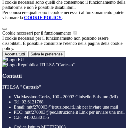
I cookie necessari sono quelli che consentono il funzionamento della
piattaforma e non è possibile disabilitarli.
Per conoscere quali sono i cookie necessari al funzionamento potete
visionare la
COOKIE POLICY
.
Cookie necessari per il funzionamento
I cookie necessari per il funzionamento non possono essere
disabilitati. È possibile consultare l'elenco nella pagina della cookie
policy.
Accetta tutti
Salva le preferenze
ITI LSA "Cartesio"
Contatti
ITI LSA "Cartesio"
Via Massimo Gorky, 100 - 20092 Cinisello Balsamo (MI)
Tel:
02.6121768
Email:
mitf270003@istruzione.it
Link per inviare una mail
PEC:
mitf270003@pec.istruzione.it
Link per inviare una mail
C.F.: 94502330155
Codice Istituto MITF270003