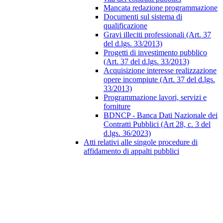
Mancata redazione programmazione
Documenti sul sistema di
qualificazione
Gravi illeciti professionali (Art. 37
del d.lgs. 33/2013)
Progetti di investimento pubblico
(Art. 37 del d.lgs. 33/2013)
Acquisizione interesse realizzazione
opere incompiute (Art. 37 del d.lgs.
33/2013)
Programmazione lavori, servizi e
forniture
BDNCP - Banca Dati Nazionale dei
Contratti Pubblici (Art 28, c. 3 del
d.lgs. 36/2023)
Atti relativi alle singole procedure di
affidamento di appalti pubblici